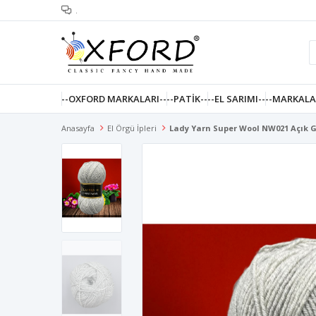
.
--OXFORD MARKALARI--
--PATIK--
--EL SARIMI--
--MARKALA
Anasayfa
El Örgü İpleri
Lady Yarn Super Wool NW021 Açık G