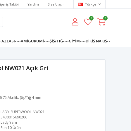
ipariş Takibi
Yardım
Bize Ulaşın
Türkçe
0
0
FAZLASI--
--AMIGURUMI--
--ŞİŞ/TIĞ--
--GIYIM--
--DIKIŞ NAKIŞ--
l NW021 Açık Gri
75 Akrilik. Şiş/Tığ 4 mm
LADY-SUPERWOOL-NW021
3430015690206
Lady Yarn
Son 10 Ürün