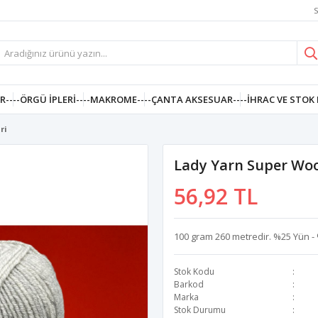
S
R--
--ÖRGÜ İPLERI--
--MAKROME--
--ÇANTA AKSESUAR--
--İHRAC VE STOK 
ri
Lady Yarn Super Woo
56,92 TL
100 gram 260 metredir. %25 Yün - %
Stok Kodu
Barkod
Marka
Stok Durumu