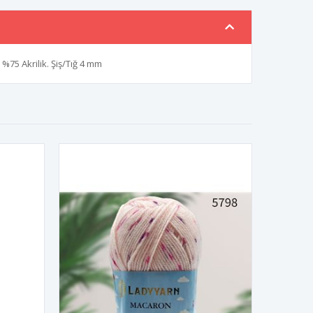
%75 Akrilik. Şiş/Tığ 4 mm