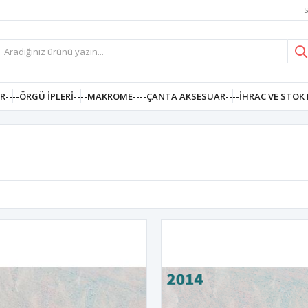
S
R--
--ÖRGÜ İPLERI--
--MAKROME--
--ÇANTA AKSESUAR--
--İHRAC VE STOK 