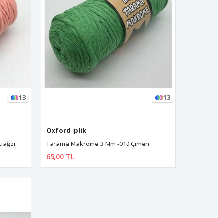
13
13
Oxford İplik
Tarama Makrome 3 Mm -010 Çimen
uağzı
65,00 TL