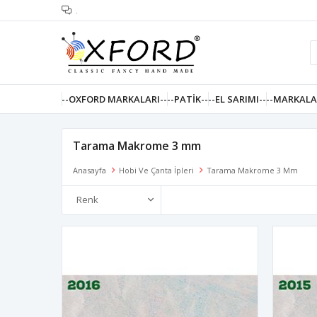
.
--OXFORD MARKALARI--
--PATIK--
--EL SARIMI--
--MARKALA
Tarama Makrome 3 mm
Anasayfa
Hobi Ve Çanta İpleri
Tarama Makrome 3 Mm
Renk