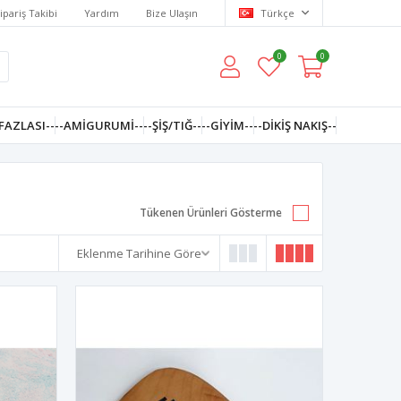
ipariş Takibi
Yardım
Bize Ulaşın
Türkçe
0
0
FAZLASI--
--AMIGURUMI--
--ŞİŞ/TIĞ--
--GIYIM--
--DIKIŞ NAKIŞ--
Tükenen Ürünleri Gösterme