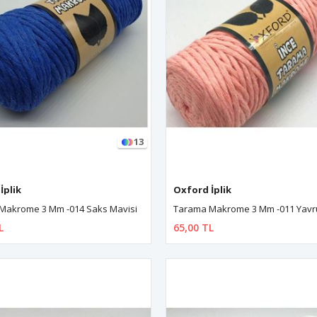
13
İplik
Oxford İplik
Makrome 3 Mm -014 Saks Mavisi
Tarama Makrome 3 Mm -011 Yavr
L
65,00 TL