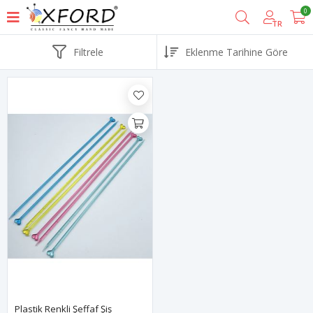
0
TR
Filtrele
Plastik Renkli Şeffaf Şiş