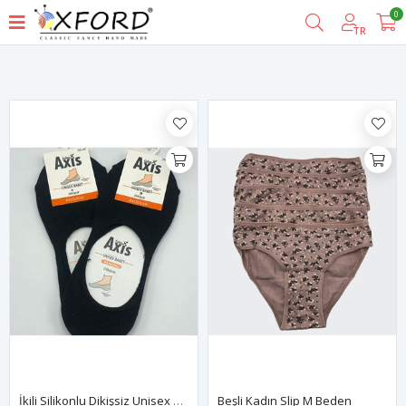
0
Filtrele
TR
İkili Silikonlu Dikişsiz Unisex Babet Çorap Siyah
Beşli Kadın Slip M Beden