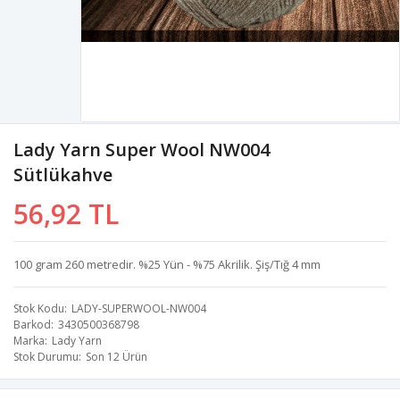
Lady Yarn Super Wool NW004
Sütlükahve
56,92 TL
100 gram 260 metredir. %25 Yün - %75 Akrilik. Şiş/Tığ 4 mm
Stok Kodu
LADY-SUPERWOOL-NW004
Barkod
3430500368798
Marka
Lady Yarn
Stok Durumu
Son 12 Ürün