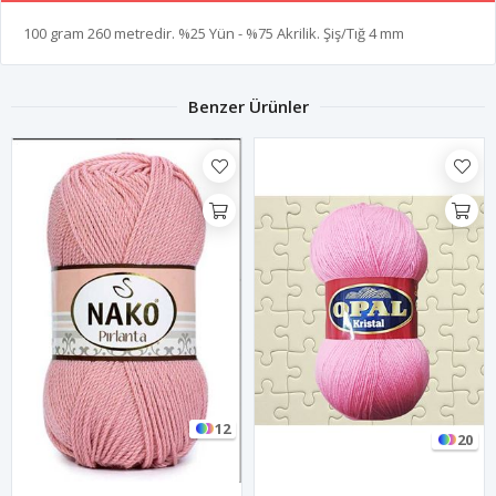
100 gram 260 metredir. %25 Yün - %75 Akrilik. Şiş/Tığ 4 mm
Benzer Ürünler
12
20