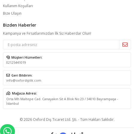
Kullanım Koşulları
Bize Ulaşın
Bizden Haberler
Kampanya ve Fırsatlarımızdan İlk Siz Haberdar Olun!
Müşteri Hizmetleri:
02125441019
Geri Bildirim:
info@oxfordiplik.com
Mağaza Adresi:
Orta Mh Maltepe Cad. Canayakın Sit A Blok No:23 / 34010 Bayrampaşa -
İstanbul
© 2026 Oxford Dış Ticaret Ltd. Şti. - Tüm Hakları Saklıdır.
WHATSAPP İLE SİPARİŞ VER