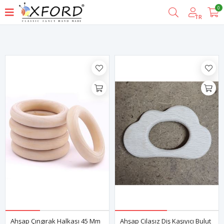
0
Filtrele
TR
Ahşap Çıngırak Halkası 45 Mm
Ahşap Cilasız Diş Kaşıyıcı Bulut