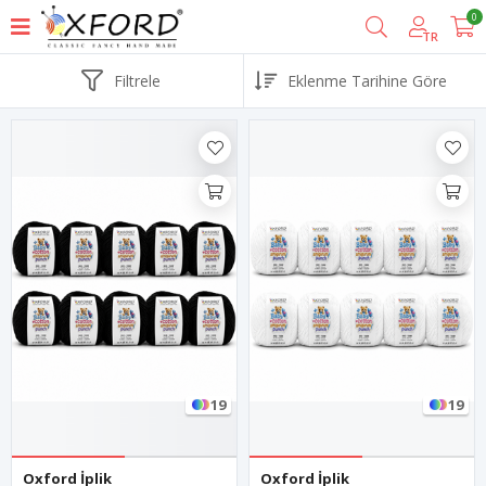
0
TR
Filtrele
19
19
Oxford İplik
Oxford İplik