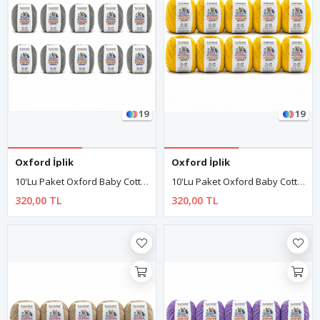
19
19
Oxford İplik
Oxford İplik
10'lu Paket Oxford Baby Cotton Amigurumi Punch 50gr/150m No:160 Kırçıllı Gri
10'lu Paket Oxford Baby Cotton Amigurumi Punch 50gr/150m No:180 Sarı
320,00 TL
320,00 TL