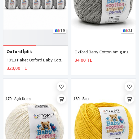
19
21
Oxford İplik
Oxford Baby Cotton Amigurumi Punch 50 Gr 150 M No:160 Kırçıllı Gri
10'lu Paket Oxford Baby Cotton Amigurumi Punch 50gr/150m No:210 Gri
34,00 TL
320,00 TL