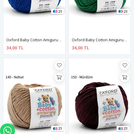
21
21
Oxford Baby Cotton Amigurumi Punch 50 Gr 150 M No:120 Saks Mavi
Oxford Baby Cotton Amigurumi Punch 50 Gr 150 M No:130 Türbe Yeşil
34,00 TL
34,00 TL
21
21
WHATSAPP İLE SİPARİŞ VER