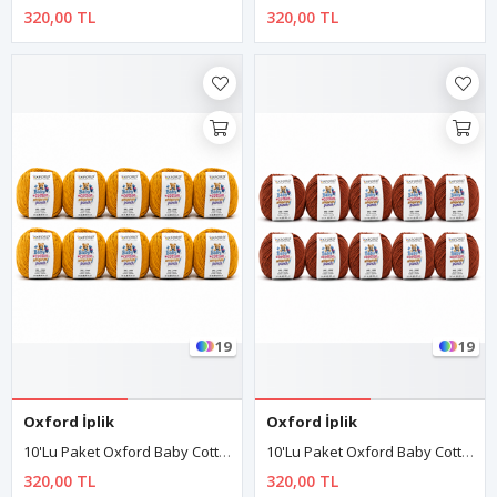
320,00 TL
320,00 TL
19
19
Oxford İplik
Oxford İplik
10'lu Paket Oxford Baby Cotton Amigurumi Punch 50gr/150m No:060 Hardal Sarısı
10'lu Paket Oxford Baby Cotton Amigurumi Punch 50gr/150m No:070 Kiremit
320,00 TL
320,00 TL