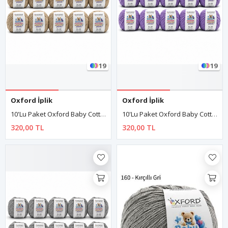
19
19
Oxford İplik
Oxford İplik
10'lu Paket Oxford Baby Cotton Amigurumi Punch 50gr/150m No:190 Bej
10'lu Paket Oxford Baby Cotton Amigurumi Punch 50gr/150m No:200 Lila
320,00 TL
320,00 TL