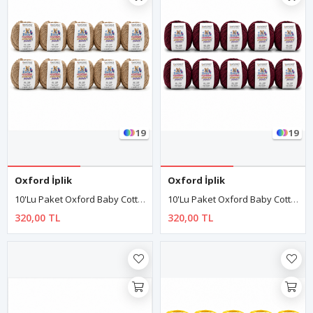
19
19
Oxford İplik
Oxford İplik
10'lu Paket Oxford Baby Cotton Amigurumi Punch 50gr/150m No:140 Nohut
10'lu Paket Oxford Baby Cotton Amigurumi Punch 50gr/150m No:150 Mürdüm
320,00 TL
320,00 TL