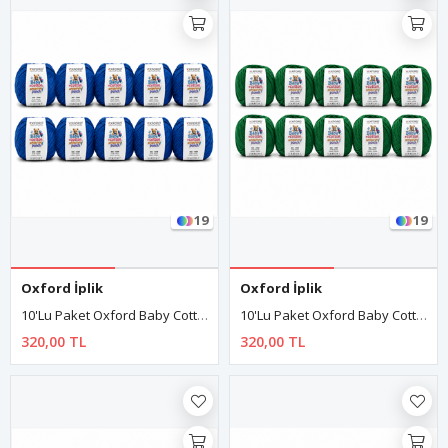
19
19
Oxford İplik
Oxford İplik
10'lu Paket Oxford Baby Cotton Amigurumi Punch 50gr/150m No:120 Saks Mavi
10'lu Paket Oxford Baby Cotton Amigurumi Punch 50gr/150m No:130 Türbe Yeşil
320,00 TL
320,00 TL