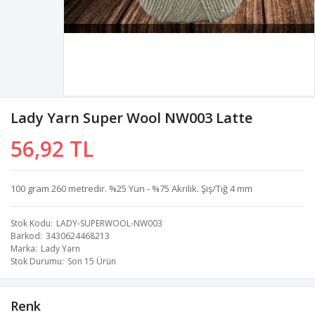
Lady Yarn Super Wool NW003 Latte
56,92 TL
100 gram 260 metredir. %25 Yün - %75 Akrilik. Şiş/Tığ 4 mm
Stok Kodu
LADY-SUPERWOOL-NW003
Barkod
3430624468213
Marka
Lady Yarn
Stok Durumu
Son 15 Ürün
Renk