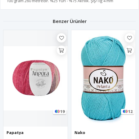
100 gram 260 metredir. %25 Yün - %75 Akrilik. Şiş/Tığ 4 mm
Benzer Ürünler
19
12
Papatya
Nako