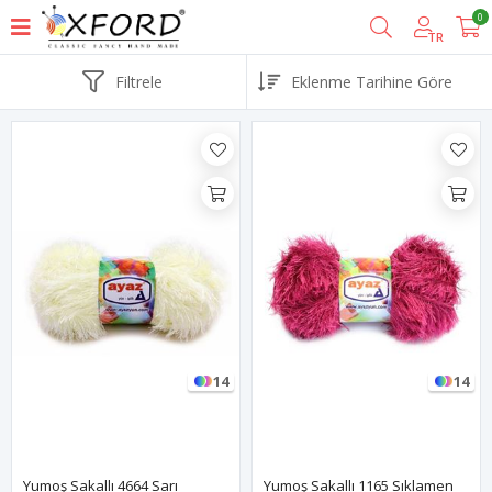
0
TR
Filtrele
14
14
Yumoş Sakallı 4664 Sarı
Yumoş Sakallı 1165 Sıklamen