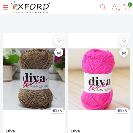
0
Filtrele
TR
15
15
Diva
Diva