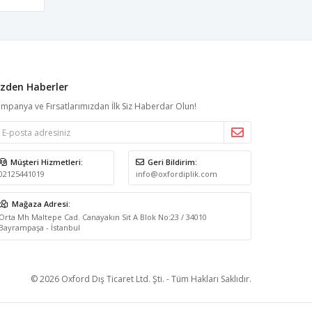
izden Haberler
mpanya ve Fırsatlarımızdan İlk Siz Haberdar Olun!
Müşteri Hizmetleri:
Geri Bildirim:
02125441019
info@oxfordiplik.com
Mağaza Adresi:
Orta Mh Maltepe Cad. Canayakın Sit A Blok No:23 / 34010
Bayrampaşa - İstanbul
© 2026 Oxford Dış Ticaret Ltd. Şti. - Tüm Hakları Saklıdır.