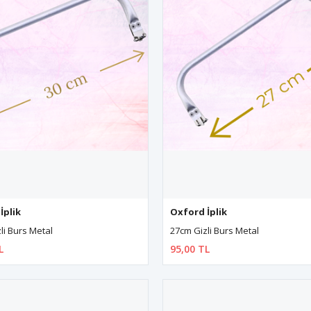
İplik
Oxford İplik
li Burs Metal
27cm Gizli Burs Metal
L
95,00 TL