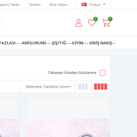
ipariş Takibi
Yardım
Bize Ulaşın
Türkçe
0
0
FAZLASI--
--AMIGURUMI--
--ŞİŞ/TIĞ--
--GIYIM--
--DIKIŞ NAKIŞ--
Tükenen Ürünleri Gösterme