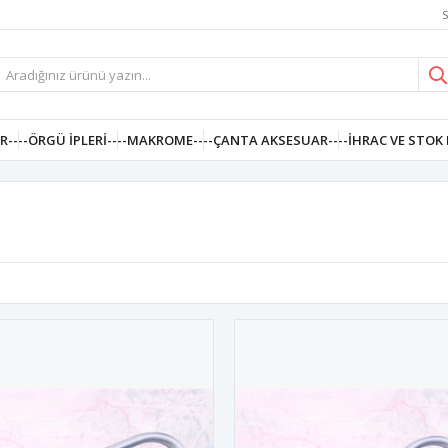
S
R--
--ÖRGÜ İPLERI--
--MAKROME--
--ÇANTA AKSESUAR--
--İHRAC VE STOK 