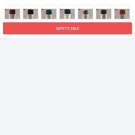
SEPETE EKLE
Ürün Açıklaması
Doğal 2,5-3 mm bükümlü halat iptir. Farklı renk seçenekleriyle
makrome, kapı süsü, sepet, duvar süsü, hamak gibi ürünlerin
yapımında kullanılmaya uygundur.
%100 Recycled (Geri Dönüştürülmüş) Pamuk İpliği
250 gr.