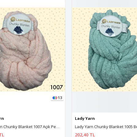
13
rn
Lady Yarn
Lady Yarn Chunky Blanket 1005 Bebe Yeşili
TL
202,40 TL