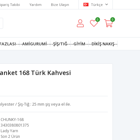
ipariş Takibi
Yardım
Bize Ulaşın
Türkçe
0
0
FAZLASI--
--AMIGURUMI--
--ŞİŞ/TIĞ--
--GIYIM--
--DIKIŞ NAKIŞ--
anket 168 Türk Kahvesi
ester / Şiş-Tığ : 25 mm şiş veya el ile.
CHUNKY-168
3430380801375
Lady Yarn
Son 2 Ürün