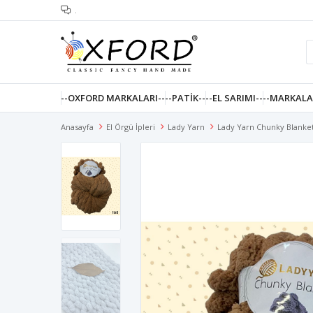
.
--OXFORD MARKALARI--
--PATIK--
--EL SARIMI--
--MARKALA
Anasayfa
El Örgü İpleri
Lady Yarn
Lady Yarn Chunky Blanke