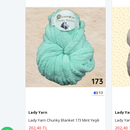
13
13
Lady Yarn
Lady Ya
t Yeşili
Lady Yarn Chunky Blanket 1007 Açık Pembe
202,40 TL
202,40 