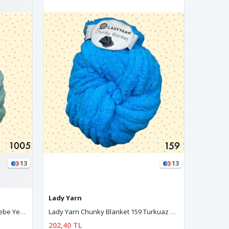
13
13
Lady Yarn
Lady Ya
Lady Yarn Chunky Blanket 159 Turkuaz Mavi
Lady Yarn Chunky Blanket 1008 Pembe
202,40 TL
202,40 