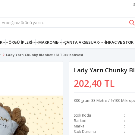
S
R--
--ÖRGÜ İPLERI--
--MAKROME--
--ÇANTA AKSESUAR--
--İHRAC VE STOK 
t
Lady Yarn Chunky Blanket 168 Türk Kahvesi
Lady Yarn Chunky Bl
202,40 TL
300 gram 33 Metre / %100 Mikropoly
Stok Kodu
Barkod
Marka
Stok Durumu