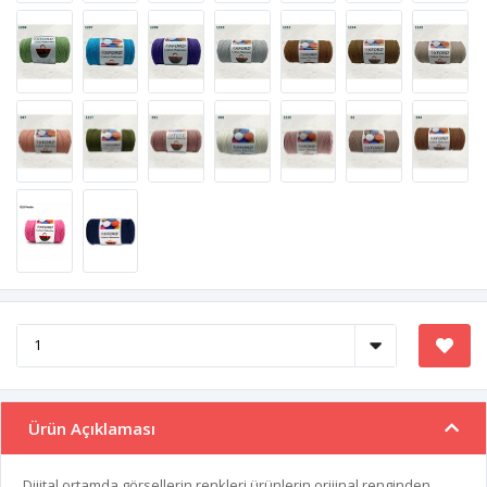
Ürün Açıklaması
Dijital ortamda görsellerin renkleri ürünlerin orijinal renginden