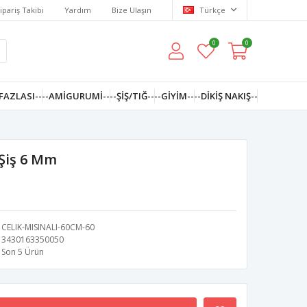
ipariş Takibi
Yardım
Bize Ulaşın
Türkçe
0
0
FAZLASI--
--AMIGURUMI--
--ŞİŞ/TIĞ--
--GIYIM--
--DIKIŞ NAKIŞ--
 Şiş 6 Mm
CELIK-MISINALI-60CM-60
3430163350050
Son 5 Ürün