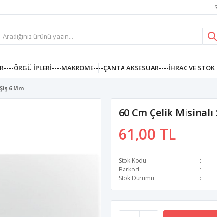
S
R--
--ÖRGÜ İPLERI--
--MAKROME--
--ÇANTA AKSESUAR--
--İHRAC VE STOK 
 Şiş 6 Mm
60 Cm Çelik Misinalı
61,00 TL
Stok Kodu
Barkod
Stok Durumu