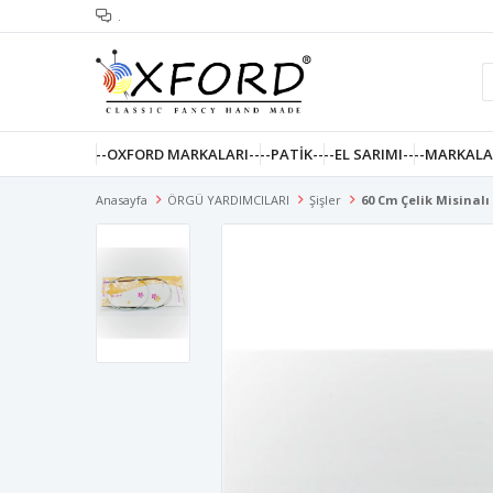
.
--OXFORD MARKALARI--
--PATIK--
--EL SARIMI--
--MARKALA
Anasayfa
ÖRGÜ YARDIMCILARI
Şişler
60 Cm Çelik Misinalı