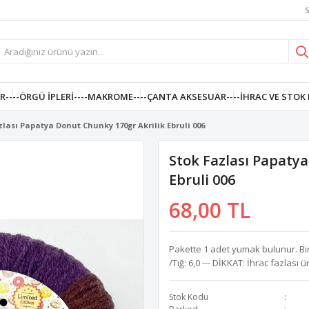
S
R--
--ÖRGÜ İPLERI--
--MAKROME--
--ÇANTA AKSESUAR--
--İHRAC VE STOK 
zlası Papatya Donut Chunky 170gr Akrilik Ebruli 006
Stok Fazlası Papatya
Ebruli 006
68,00 TL
Pakette 1 adet yumak bulunur. Bir
/Tığ: 6,0 --- DİKKAT: İhrac fazlası 
Stok Kodu