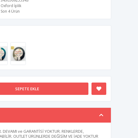
3430569255343
Oxford İplik
Son 4 Ürün
SEPETE EKLE
. DEVAMI ve GARANTİSİ YOKTUR. RENKLERDE,
LABİLİR. OUTLET ÜRÜNLERDE DEĞİŞİM VE İADE YOKTUR