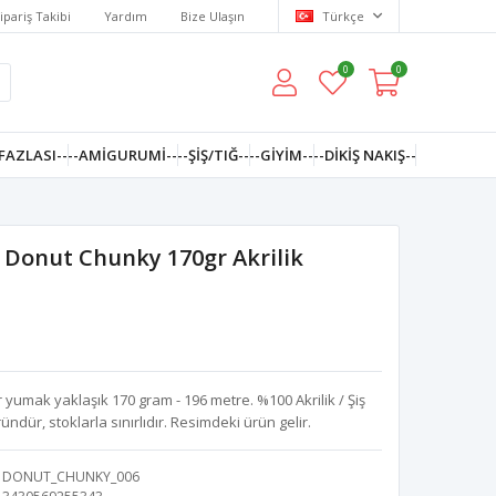
ipariş Takibi
Yardım
Bize Ulaşın
Türkçe
0
0
FAZLASI--
--AMIGURUMI--
--ŞİŞ/TIĞ--
--GIYIM--
--DIKIŞ NAKIŞ--
 Donut Chunky 170gr Akrilik
 yumak yaklaşık 170 gram - 196 metre. %100 Akrilik / Şiş
üründür, stoklarla sınırlıdır. Resimdeki ürün gelir.
DONUT_CHUNKY_006