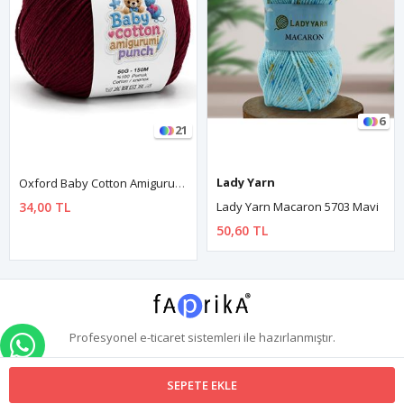
6
21
Lady Yarn
Oxford Baby Cotton Amigurumi Punch 50 Gr 150 M No:080 Bordo
34,00 TL
Lady Yarn Macaron 5703 Mavi
50,60 TL
Profesyonel
e-ticaret
sistemleri ile hazırlanmıştır.
WHATSAPP İLE SİPARİŞ VER
SEPETE EKLE