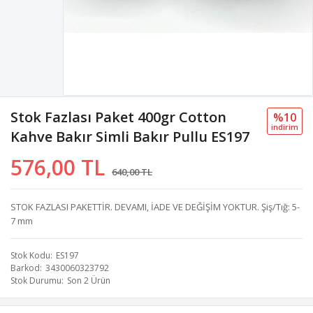
Stok Fazlası Paket 400gr Cotton
%10
i̇ndi̇ri̇m
Kahve Bakır Simli Bakır Pullu ES197
576,00 TL
640,00 TL
STOK FAZLASI PAKETTİR. DEVAMI, İADE VE DEĞİŞİM YOKTUR. Şiş/Tığ: 5-
7 mm
Stok Kodu
ES197
Barkod
3430060323792
Stok Durumu
Son 2 Ürün