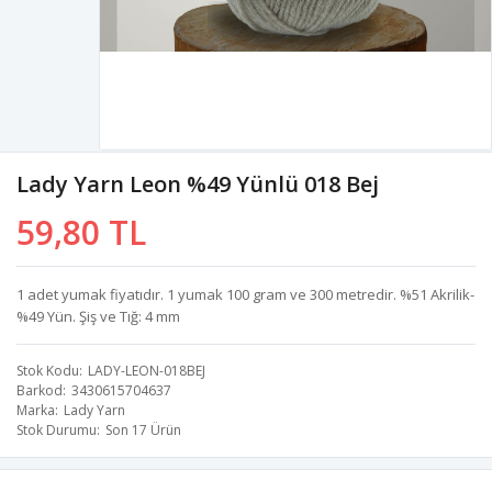
Lady Yarn Leon %49 Yünlü 018 Bej
59,80 TL
1 adet yumak fiyatıdır. 1 yumak 100 gram ve 300 metredir. %51 Akrilik-
%49 Yün. Şiş ve Tığ: 4 mm
Stok Kodu
LADY-LEON-018BEJ
Barkod
3430615704637
Marka
Lady Yarn
Stok Durumu
Son 17 Ürün