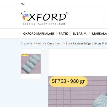
.
--OXFORD MARKALARI--
--PATIK--
--EL SARIMI--
--MARKALA
Anasayfa
Hobi Ve Çanta İpleri
Stok Fazlası 980gr Cotton M