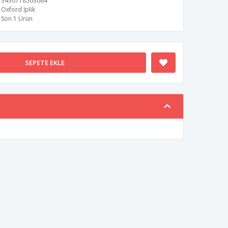
3430718563084
Oxford İplik
Son 1 Ürün
SEPETE EKLE