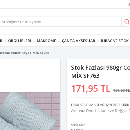
S
R--
--ÖRGÜ İPLERI--
--MAKROME--
--ÇANTA AKSESUAR--
--İHRAC VE STOK 
akrome Paket Beyaz MİX SF763
Stok Fazlası 980gr 
MİX SF763
171,95 TL
181,00 TL
DİKKAT: YUMAKLARDAN BİRİ KIRIK B
Almanız Önerilir. İade ve Değişim 
Stok Kodu