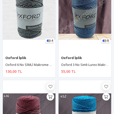
4
8
Oxford İplik
Oxford İplik
Oxford 6 No SİMLİ Makrome - SI442 Koyu Gümüş Multisim
Oxford 3 No Simli Lurex Makrome - 534 Bebe Mavi
130,00 TL
55,00 TL