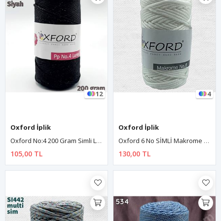
12
4
Oxford İplik
Oxford İplik
Oxford No:4 200 Gram Simli Lurex Makrome - Siyah 60
Oxford 6 No SİMLİ Makrome - SI401 Beyaz
105,00 TL
130,00 TL