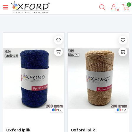
0
Filtrele
TR
12
12
Oxford İplik
Oxford İplik