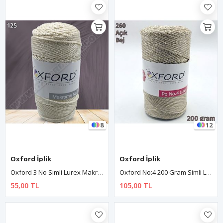
8
12
Oxford İplik
Oxford İplik
Oxford 3 No Simli Lurex Makrome - 125 Koyu Krem
Oxford No:4 200 Gram Simli Lurex Makrome - Açık Bej 260
55,00 TL
105,00 TL