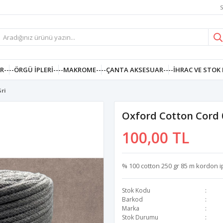
S
R--
--ÖRGÜ İPLERI--
--MAKROME--
--ÇANTA AKSESUAR--
--İHRAC VE STOK 
Gri
Oxford Cotton Cord 
100,00 TL
% 100 cotton 250 gr 85 m kordon ip
Stok Kodu
Barkod
Marka
Stok Durumu