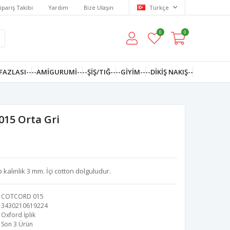
ipariş Takibi
Yardım
Bize Ulaşın
Türkçe
0
0
FAZLASI--
--AMIGURUMI--
--ŞİŞ/TIĞ--
--GIYIM--
--DIKIŞ NAKIŞ--
015 Orta Gri
 kalınlık 3 mm. İçi cotton dolguludur.
COTCORD 015
3430210619224
Oxford İplik
Son 3 Ürün