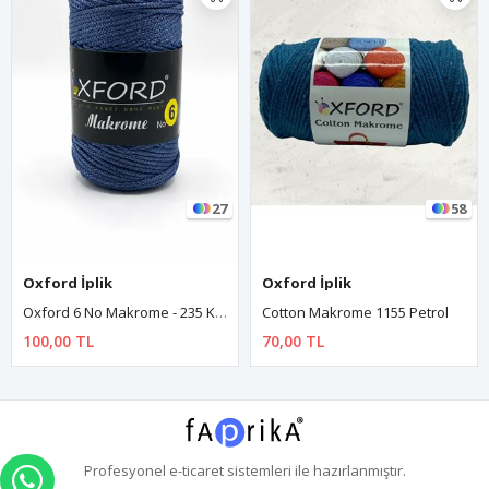
27
58
Oxford İplik
Oxford İplik
Oxford 6 No Makrome - 235 Kot Mavisi
Cotton Makrome 1155 Petrol
100,00 TL
70,00 TL
Profesyonel
e-ticaret
sistemleri ile hazırlanmıştır.
WHATSAPP İLE SİPARİŞ VER