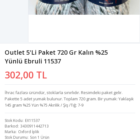
Outlet 5'li Paket 720 Gr Kalın %25
Yünlü Ebruli 11537
302,00 TL
İhrac fazlası üründür, stoklarla sınırlıdır. Resimdeki paket gelir.
Pakette 5 adet yumak bulunur. Toplam 720 gram. Bir yumak: Yaklaşık
145 gram %25 Yün %75 Akrilik / Şiş /Tığ: 7-9
Stok Kodu
EX11537
Barkod
3430911442713
Marka
Oxford İplik
Stok Durumu
Son 1 Ürün