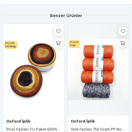
Benzer Ürünler
Oxford İplik
Oxford İplik
İhrac Fazlası 2'li Paket 630/650 Gr Akrilik Kek EX12285
Stok Fazlası 750 Gram PP No:4 Makrome Mix SF13337