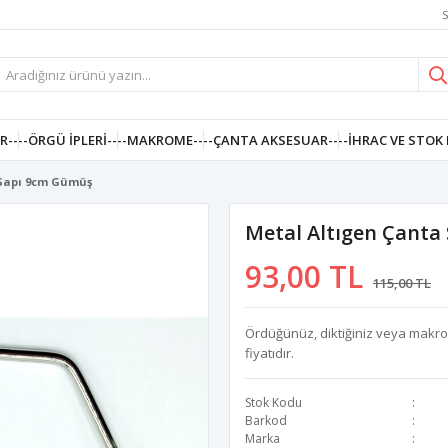
S
R--
--ÖRGÜ İPLERI--
--MAKROME--
--ÇANTA AKSESUAR--
--İHRAC VE STOK 
 Sapı 9cm Gümüş
Metal Altıgen Çanta
93,00 TL
115,00 TL
Ördüğünüz, diktiğiniz veya makrome 
fiyatıdır.
Stok Kodu
Barkod
Marka