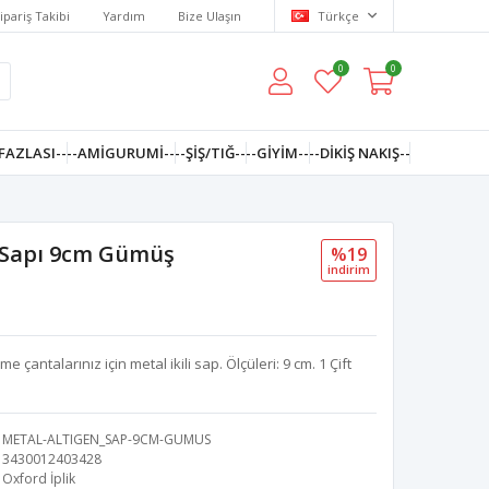
ipariş Takibi
Yardım
Bize Ulaşın
Türkçe
0
0
FAZLASI--
--AMIGURUMI--
--ŞİŞ/TIĞ--
--GIYIM--
--DIKIŞ NAKIŞ--
 Sapı 9cm Gümüş
%19
i̇ndi̇ri̇m
çantalarınız için metal ikili sap. Ölçüleri: 9 cm. 1 Çift
METAL-ALTIGEN_SAP-9CM-GUMUS
3430012403428
Oxford İplik