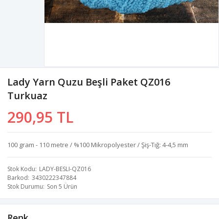
Lady Yarn Quzu Beşli Paket QZ016
Turkuaz
290,95 TL
100 gram - 110 metre / %100 Mikropolyester / Şiş-Tığ: 4-4,5 mm
Stok Kodu
LADY-BESLI-QZ016
Barkod
3430222347884
Stok Durumu
Son 5 Ürün
Renk