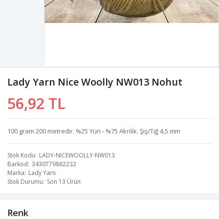
Lady Yarn Nice Woolly NW013 Nohut
56,92 TL
100 gram 200 metredir. %25 Yün - %75 Akrilik. Şiş/Tığ 4,5 mm
Stok Kodu
LADY-NICEWOOLLY-NW013
Barkod
3430779862232
Marka
Lady Yarn
Stok Durumu
Son 13 Ürün
Renk