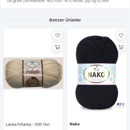
100 gram 200 metredir. %25 Yün - %75 Akrilik. Şiş/Tığ 4,5 mm
Benzer Ürünler
3
Nako
Lavita Pırlanta - 1035 Ten