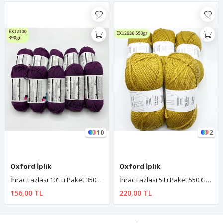
10
2
Oxford İplik
Oxford İplik
İhrac Fazlası 10'lu Paket 350/400gr Amigurumi İpi Mürdüm EX12100
İhrac Fazlası 5'li Paket 550 Gr Rayonlu Akrilik Bal Rengi EX12036
156,00 TL
220,00 TL