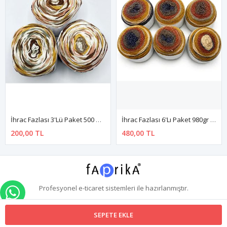
İhrac Fazlası 3'lü Paket 500 Gr Akrilik Kek Ebruli EX112046
İhrac Fazlası 6'lı Paket 980gr Simli Akrilik Kek Ebruli Örgü İpi EX12313
200,00 TL
480,00 TL
Profesyonel
e-ticaret
sistemleri ile hazırlanmıştır.
WHATSAPP İLE SİPARİŞ VER
SEPETE EKLE