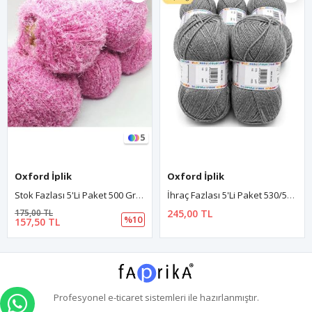
5
Oxford İplik
Oxford İplik
Stok Fazlası 5'li Paket 500 Gr Ev Tekstili İpi Pıtırcık Pembe 705
İhraç Fazlası 5'li Paket 530/550 Gr Akrilik Gri EX12307
175,00 TL
245,00 TL
%10
157,50 TL
Profesyonel
e-ticaret
sistemleri ile hazırlanmıştır.
WHATSAPP İLE SİPARİŞ VER