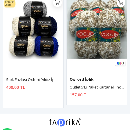
3
Oxford İplik
Stok Fazlası Oxford Yıldız İp Paket Mix 250 Gram Mix SF13314
400,00 TL
Outlet 5'Li Paket Kartaneli İnce Ev Tekstili İçin İp Nohut 1239
157,00 TL