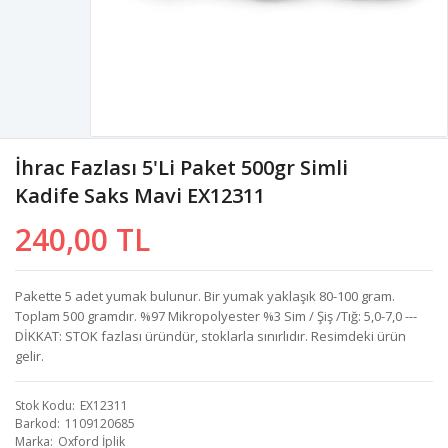
İhrac Fazlası 5'li Paket 500gr Simli
Kadife Saks Mavi EX12311
240,00 TL
Pakette 5 adet yumak bulunur. Bir yumak yaklaşık 80-100 gram.
Toplam 500 gramdır. %97 Mikropolyester %3 Sim / Şiş /Tığ: 5,0-7,0 ---
DİKKAT: STOK fazlası üründür, stoklarla sınırlıdır. Resimdeki ürün
gelir.
Stok Kodu
EX12311
Barkod
1109120685
Marka
Oxford İplik