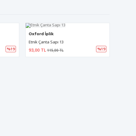
4
4
Oxford İplik
Oxford İ
Etnik Çanta Sapı 13
Rivetli Ç
%19
%19
93,00 TL
93,00 T
115,00 TL