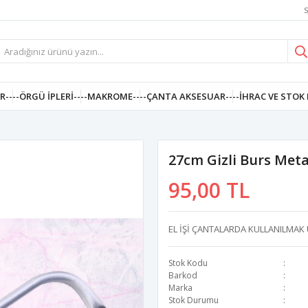
S
R--
--ÖRGÜ İPLERI--
--MAKROME--
--ÇANTA AKSESUAR--
--İHRAC VE STOK 
27cm Gizli Burs Meta
95,00 TL
EL İŞİ ÇANTALARDA KULLANILMAK 
Stok Kodu
Barkod
Marka
Stok Durumu