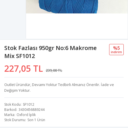
Stok Fazlası 950gr No:6 Makrome
%5
i̇ndi̇ri̇m
Mix SF1012
227,05 TL
239,00 TL
Outlet Üründür, Devamı Yoktur Tedbirli Almanız Önerilir. İade ve
Değişim Yoktur.
Stok Kodu
SF1012
Barkod
3430456889244
Marka
Oxford İplik
Stok Durumu
Son 1 Ürün