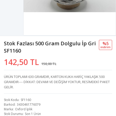
Stok Fazlası 500 Gram Dolgulu İp Gri
%5
i̇ndi̇ri̇m
SF1160
142,50 TL
150,00 TL
ÜRÜN TOPLAMI 630 GRAMDIR, KARTON KUKA HARİÇ YAKLAŞIK 500
GRAMDIR---- DİKKAT: DEVAMI VE DEĞİŞİM YOKTUR, RESİMDEKİ PAKET
GELİR.
Stok Kodu
SF1160
Barkod
3430461776079
Marka
Oxford İplik
Stok Durumu
Son 1 Ürün