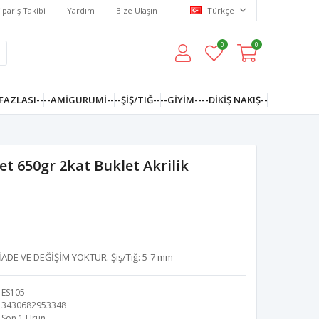
ipariş Takibi
Yardım
Bize Ulaşın
Türkçe
0
0
FAZLASI--
--AMIGURUMI--
--ŞİŞ/TIĞ--
--GIYIM--
--DIKIŞ NAKIŞ--
et 650gr 2kat Buklet Akrilik
İADE VE DEĞİŞİM YOKTUR. Şiş/Tığ: 5-7 mm
ES105
3430682953348
Son 1 Ürün