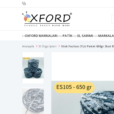
.
--OXFORD MARKALARI--
--PATIK--
--EL SARIMI--
--MARKALA
Anasayfa
El Örgü İpleri
Stok Fazlası 3'lü Paket 650gr 2kat 