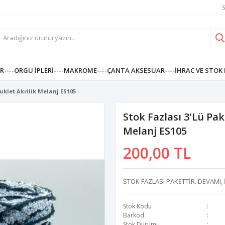
S
R--
--ÖRGÜ İPLERI--
--MAKROME--
--ÇANTA AKSESUAR--
--İHRAC VE STOK 
Buklet Akrilik Melanj ES105
Stok Fazlası 3'lü Pak
Melanj ES105
200,00 TL
STOK FAZLASI PAKETTİR. DEVAMI, 
Stok Kodu
Barkod
Stok Durumu