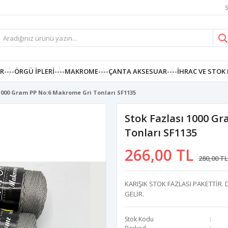
S
R--
--ÖRGÜ İPLERI--
--MAKROME--
--ÇANTA AKSESUAR--
--İHRAC VE STOK 
1000 Gram PP No:6 Makrome Gri Tonları SF1135
Stok Fazlası 1000 G
Tonları SF1135
266,00 TL
280,00 TL
KARIŞIK STOK FAZLASI PAKETTİR.
GELİR.
Stok Kodu