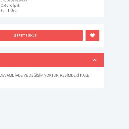
3430282428400
Oxford İplik
Son 1 Ürün
SEPETE EKLE
 DEVAMI, İADE VE DEĞİŞİM YOKTUR. RESİMDEKİ PAKET