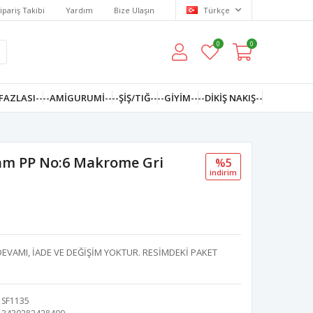
ipariş Takibi
Yardım
Bize Ulaşın
Türkçe
0
0
FAZLASI--
--AMIGURUMI--
--ŞİŞ/TIĞ--
--GIYIM--
--DIKIŞ NAKIŞ--
ram PP No:6 Makrome Gri
%5
i̇ndi̇ri̇m
 DEVAMI, İADE VE DEĞİŞİM YOKTUR. RESİMDEKİ PAKET
SF1135