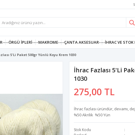
S
R--
--ÖRGÜ İPLERI--
--MAKROME--
--ÇANTA AKSESUAR--
--İHRAC VE STOK 
azlası 5'li Paket 500gr Yünlü Koyu Krem 1030
İhrac Fazlası 5'li P
1030
275,00 TL
İhrac fazlası üründür, devamı, de
%50 Akrilik %50 Yün
Stok Kodu