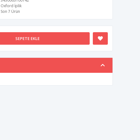
3430063100142
Oxford İplik
Son 7 Ürün
SEPETE EKLE