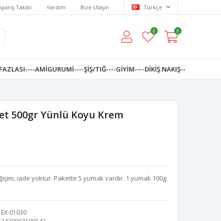
ipariş Takibi
Yardım
Bize Ulaşın
Türkçe
0
0
FAZLASI--
--AMIGURUMI--
--ŞİŞ/TIĞ--
--GIYIM--
--DIKIŞ NAKIŞ--
aket 500gr Yünlü Koyu Krem
ğişim, iade yoktur. Pakette 5 yumak vardır. 1 yumak 100g
EX-01030