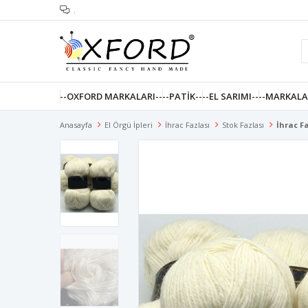
.
--OXFORD MARKALARI--
--PATIK--
--EL SARIMI--
--MARKALA
Anasayfa
El Örgü İpleri
İhrac Fazlası
Stok Fazlası
İhrac F