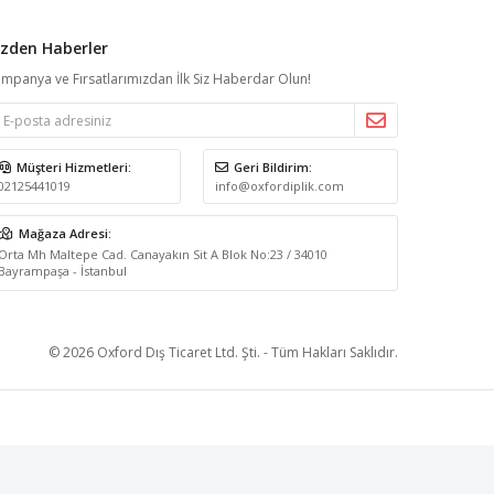
izden Haberler
mpanya ve Fırsatlarımızdan İlk Siz Haberdar Olun!
Müşteri Hizmetleri:
Geri Bildirim:
02125441019
info@oxfordiplik.com
Mağaza Adresi:
Orta Mh Maltepe Cad. Canayakın Sit A Blok No:23 / 34010
Bayrampaşa - İstanbul
© 2026 Oxford Dış Ticaret Ltd. Şti. - Tüm Hakları Saklıdır.