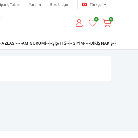
ipariş Takibi
Yardım
Bize Ulaşın
Türkçe
0
0
FAZLASI--
--AMIGURUMI--
--ŞİŞ/TIĞ--
--GIYIM--
--DIKIŞ NAKIŞ--