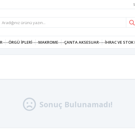
S
R--
--ÖRGÜ İPLERI--
--MAKROME--
--ÇANTA AKSESUAR--
--İHRAC VE STOK 
Sonuç Bulunamadı!